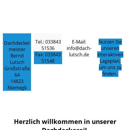
Tel.: 033843
E-Mail:
Nutzen Sie
Dachdecker
51536
info@dach-
unseren
meister
Fax: 033843
lutsch.de
interaktiven
Bernd
51548
Lageplan,
Lutsch
um uns zu
Großstraße
finden.
64
14823
Niemegk
Herzlich willkommen in unserer