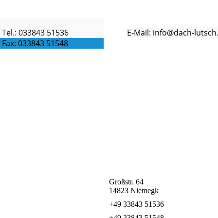
Tel.: 033843 51536
E-Mail: info@dach-lutsch
Fax: 033843 51548
Großstr. 64
14823 Niemegk
+49 33843 51536
+49 33843 51548