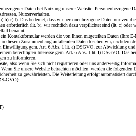
nbezogener Daten bei Nutzung unserer Website. Personenbezogene Daten 
Adressen, Nutzerverhalten.
 b) c) f). Das bedeutet, dass wir personenbezogene Daten nur verarbeite
erforderlich (lit. b), wir rechtlich dazu verpflichtet sind (lit. c) oder 
lfall benannt.
 ein Kontaktformular werden die von Ihnen mitgeteilten Daten (Ihre E
e in diesem Zusammenhang anfallenden Daten löschen wir, nachdem der 
n Einwilligung gem. Art. 6 Abs. 1 lit. a) DSGVO, zur Abwicklung und E
nem berechtigten Interesse gem. Art. 6 Abs. 1 lit. f) DSGVO. Das berec
gen zu informieren.
ite, also wenn Sie sich nicht registrieren oder uns anderweitig Inform
. Wenn Sie unsere Website betrachten möchten, werden die folgenden Da
cherheit zu gewährleisten. Die Weiterleitung erfolgt automatisiert durc
 f DS-GVO):
T)